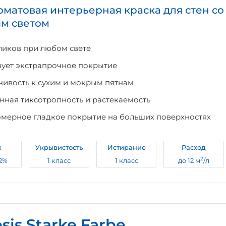
оматовая интерьерная краска для стен с
м светом
ликов при любом свете
ует экстрапрочное покрытие
чивость к сухим и мокрым пятнам
нная тиксотропность и растекаемость
мерное гладкое покрытие на больших поверхностях
к
Укрывистость
Истирание
Расход
2
-2%
1 класс
1 класс
до 12 м
/л
sis Starke Farbe