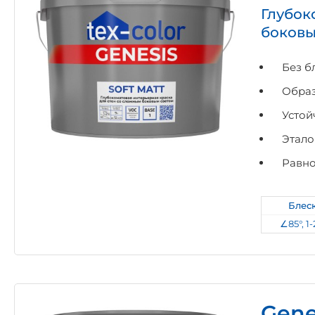
Глубок
боковы
Без б
Образ
Устой
Этало
Равно
Блес
∠85°, 1
Gene