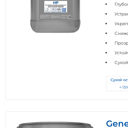
Глубо
Устра
Укреп
Снижа
Прозр
Устой
Сухой
Сухой ос
≈ 15
Gene