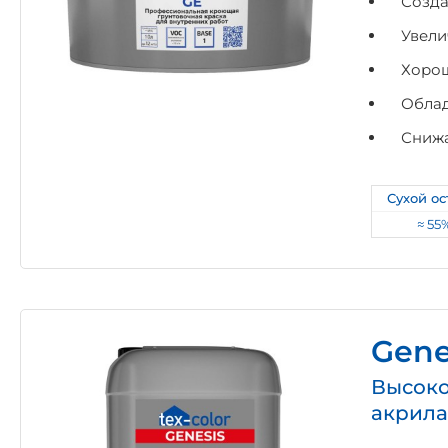
Созда
Увели
Хорош
Облад
Снижа
Сухой ос
≈ 55
Gene
Высоко
акрила