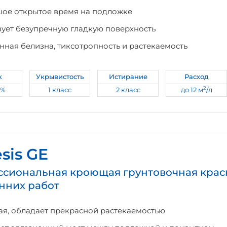
ое открытое время на подложке
ует безупречную гладкую поверхность
нная белизна, тиксотропность и растекаемость
к
Укрывистость
Истирание
Расход
2
3%
1 класс
2 класс
до 12 м
/л
sis GE
сиональная кроющая грунтовочная крас
нних работ
ая, обладает прекрасной растекаемостью