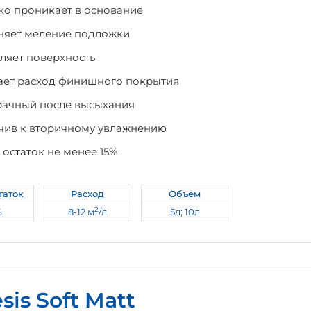
ко проникает в основание
няет меление подложки
ляет поверхность
ет расход финишного покрытия
ачный после высыхания
чив к вторичному увлажнению
 остаток не менее 15%
таток
Расход
Объем
2
%
8-12 м
/л
5л; 10л
sis Soft Matt