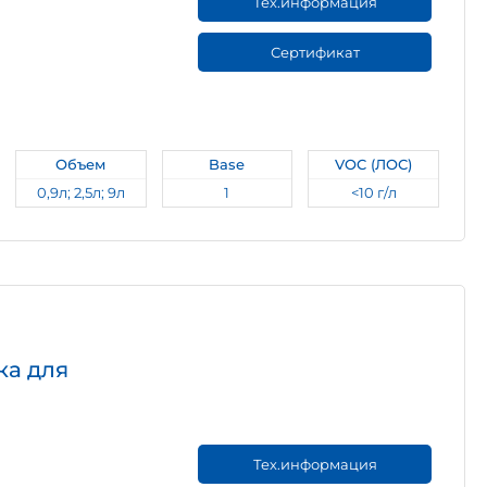
Тех.информация
Сертификат
Объем
Base
VOC (ЛОС)
0,9л; 2,5л; 9л
1
<10 г/л
ка для
Тех.информация