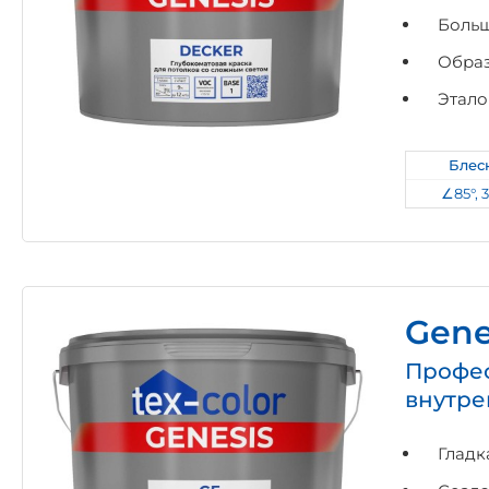
Больш
Образ
Этало
Блес
∠85°, 
Gene
Профес
внутре
Гладк