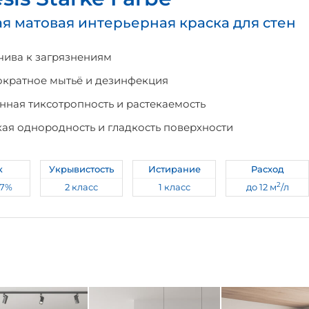
я матовая интерьерная краска для стен
чива к загрязнениям
кратное мытьё и дезинфекция
нная тиксотропность и растекаемость
ая однородность и гладкость поверхности
к
Укрывистость
Истирание
Расход
2
-7%
2 класс
1 класс
до 12 м
/л