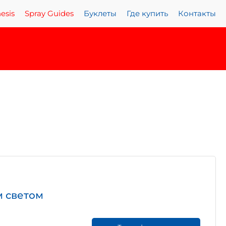
esis
Spray Guides
Буклеты
Где купить
Контакты
м светом