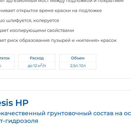
ет адгезионный мост между подложкой и покрытием
чивает открытое время краски на подложке
о шлифуется, колеруется
ает изолирующими свойствами
ет риск образования пузырей и «кипения» красок
таток
Расход
Объем
2
%
до 12 м
/л
2,5л; 10л
sis HP
качественный грунтовочный состав на о
т-гидрозоля