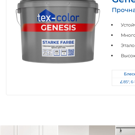
Прочна
Устой
Много
Этало
Высок
Блес
∠85°, 6