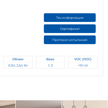
Тех.информация
Сертификат
Протокол испытаний
Объем
Base
VOC (ЛОС)
0,9л; 2,5л; 9л
1; 3
<10 г/л