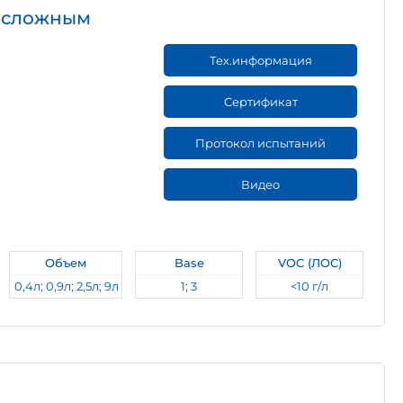
о сложным
Тех.информация
Сертификат
Протокол испытаний
Видео
Объем
Base
VOC (ЛОС)
0,4л; 0,9л; 2,5л; 9л
1; 3
<10 г/л