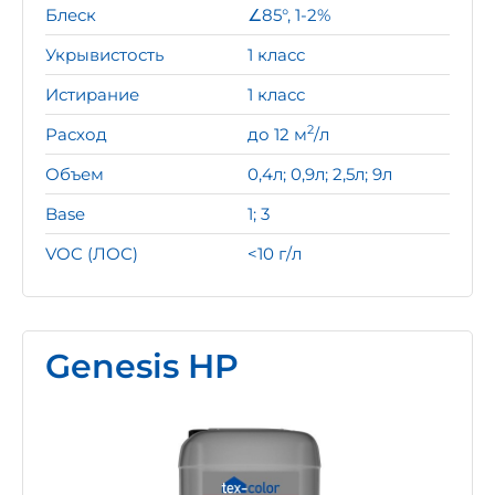
Блеск
∠85°, 1-2%
Укрывистость
1 класс
Истирание
1 класс
2
Расход
до 12 м
/л
Объем
0,4л; 0,9л; 2,5л; 9л
Base
1; 3
VOC (ЛОС)
<10 г/л
Genesis HP