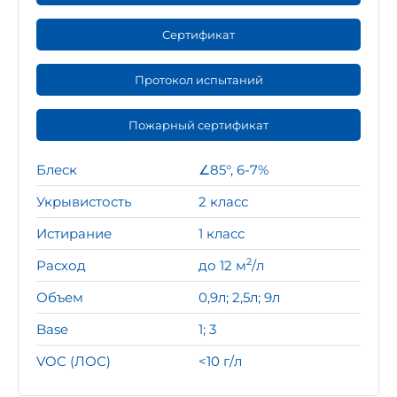
Сертификат
Протокол испытаний
Пожарный сертификат
Блеск
∠85°, 6-7%
Укрывистость
2 класс
Истирание
1 класс
2
Расход
до 12 м
/л
Объем
0,9л; 2,5л; 9л
Base
1; 3
VOC (ЛОС)
<10 г/л