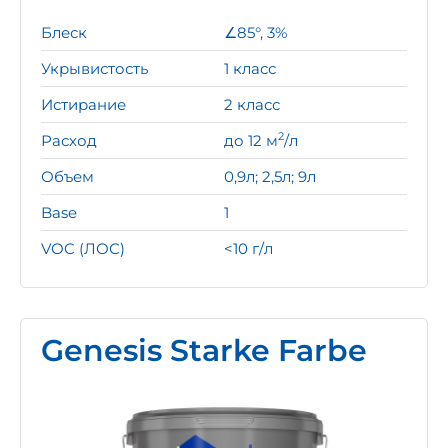
Блеск
∠85°, 3%
Укрывистость
1 класс
Истирание
2 класс
2
Расход
до 12 м
/л
Объем
0,9л; 2,5л; 9л
Base
1
VOC (ЛОС)
<10 г/л
Genesis Starke Farbe